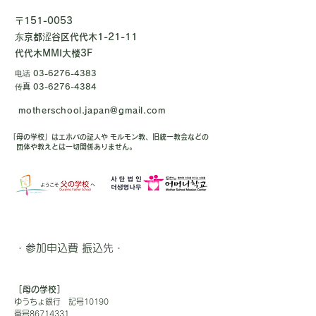
〒151-0053
东京都涩谷区代代木1-21-11
代代木MMI大楼3F
电话
03-6276-4383
传真
03-6276-4384
motherschool.japan@gmail.com
「母の学校」はエホバの証人や モルモン教、旧統一教会などの
団体や教えとは一切関係ありません。
・参加申込費 振込先・
［母の学校］
ゆうちょ銀行 記号10190
番号86714331