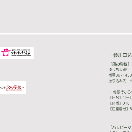
・参加申込
［母の学校］
ゆうちょ銀行 
番号8671433
振り込み先 
－ 他銀行から
【店名】〇一八
【店番】018
【口座番号】86
［ハッピーマ