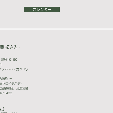
カレンダー
費 振込先・
記号10190
1
ツラノハハノガッコウ
の振込 －
(ゼロイチハチ)
【預金種目】普通預金
71433
ム］