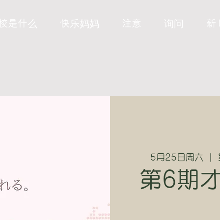
校是什么
快乐妈妈
注意
询问
新
5月25日周六
  |  
第6期