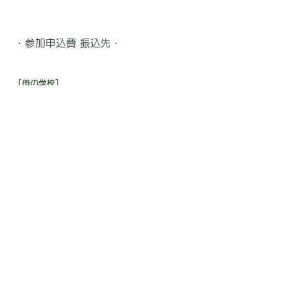
・参加申込費 振込先・
［母の学校］
ゆうちょ銀行 記号10190
番号86714331
振り込み先 ツラノハハノガッコウ
－ 他銀行からの振込 －
【店名】〇一八(ゼロイチハチ)
【店番】018【預金種目】普通預金
【口座番号】8671433
［ハッピーマム］
ゆうちょ銀行 記号11380
番号：22999641
振り込み先： ハッピーマム
－ 他銀行からの振込 －
【店名】一三八(イチサンハチ)
【店番】138【預金種目】普通預金
【口座番号】2299964