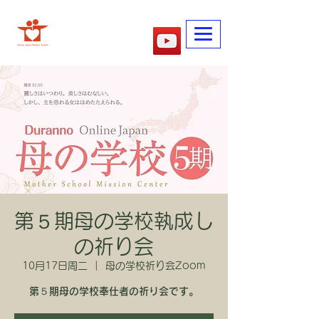
​妈妈的学校
第５期母の学校執成し
の祈り会
10月17日周二
  |  
母の学校祈り会Zoom
第５期母の学校奉仕者の祈り会です。