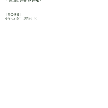
・参加申込費 振込先・
［母の学校］
ゆうちょ銀行 記号10190
番号86714331
振り込み先 ツラノハハノガッコウ
－ 他銀行からの振込 －
【店名】〇一八(ゼロイチハチ)
【店番】018【預金種目】普通預金
【口座番号】8671433
［ハッピーマム］
ゆうちょ銀行 記号11380
番号：22999641
振り込み先： ハッピーマム
－ 他銀行からの振込 －
【店名】一三八(イチサンハチ)
【店番】138【預金種目】普通預金
【口座番号】2299964
＊献金および支援金を振り込みされる際は、