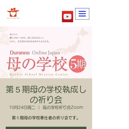
​妈妈的学校
第５期母の学校執成し
の祈り会
10月24日周二
  |  
母の学校祈り会Zoom
第５期母の学校奉仕者の祈り会です。