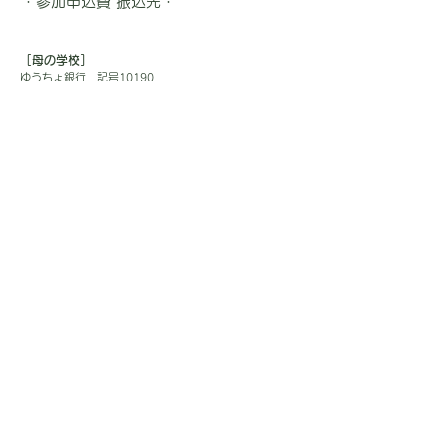
・参加申込費 振込先・
［母の学校］
ゆうちょ銀行 記号10190
番号86714331
振り込み先 ツラノハハノガッコウ
－ 他銀行からの振込 －
【店名】〇一八(ゼロイチハチ)
【店番】018【預金種目】普通預金
【口座番号】8671433
［ハッピーマム］
ゆうちょ銀行 記号11380
番号：22999641
振り込み先： ハッピーマム
－ 他銀行からの振込 －
【店名】一三八(イチサンハチ)
【店番】138【預金種目】普通預金
【口座番号】2299964
＊献金および支援金を振り込みされる際は、