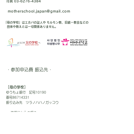
传真
03-6276-4384
motherschool.japan@gmail.com
「母の学校」はエホバの証人や モルモン教、旧統一教会などの
団体や教えとは一切関係ありません。
・参加申込費 振込先・
［母の学校］
ゆうちょ銀行 記号10190
番号86714331
振り込み先 ツラノハハノガッコウ
－ 他銀行からの振込 －
【店名】〇一八(ゼロイチハチ)
【店番】018【預金種目】普通預金
【口座番号】8671433