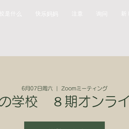
校是什么
快乐妈妈
注意
询问
新
6月07日周六
  |  
Zoomミーティング
の学校 ８期オンラ