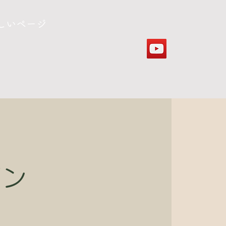
しいページ
イン