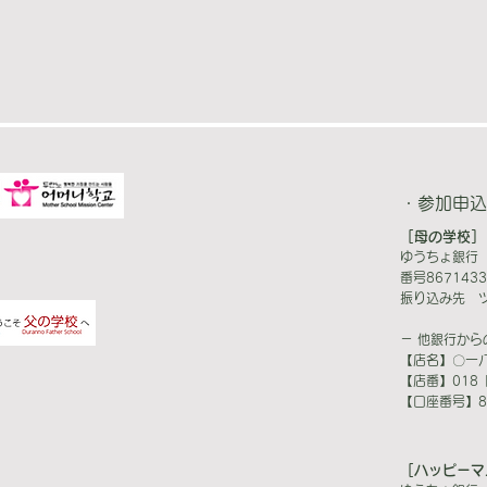
・参加申込
［母の学校］
ゆうちょ銀行 
番号8671433
振り込み先 
－ 他銀行から
【店名】〇一八
【店番】018
【口座番号】86
［ハッピーマ