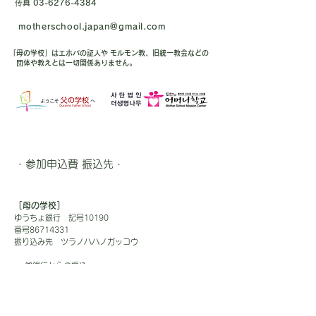
传真
03-6276-4384
motherschool.japan@gmail.com
「母の学校」はエホバの証人や モルモン教、旧統一教会などの
団体や教えとは一切関係ありません。
・参加申込費 振込先・
［母の学校］
ゆうちょ銀行 記号10190
番号86714331
振り込み先 ツラノハハノガッコウ
－ 他銀行からの振込 －
【店名】〇一八(ゼロイチハチ)
【店番】018【預金種目】普通預金
【口座番号】8671433