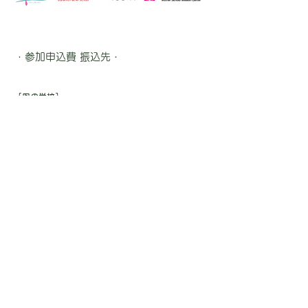
・参加申込費 振込先・
［母の学校］
ゆうちょ銀行 記号10190
番号86714331
振り込み先 ツラノハハノガッコウ
－ 他銀行からの振込 －
【店名】〇一八(ゼロイチハチ)
【店番】018【預金種目】普通預金
【口座番号】8671433
［ハッピーマム］
ゆうちょ銀行 記号11380
番号：22999641
振り込み先： ハッピーマム
－ 他銀行からの振込 －
【店名】一三八(イチサンハチ)