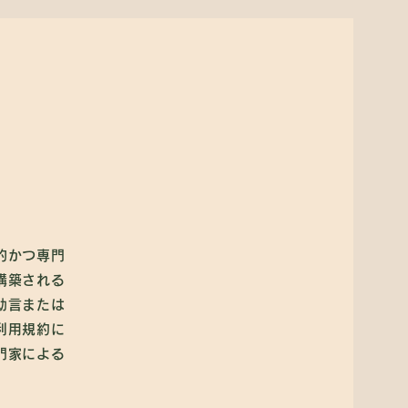
問い合わせ
スケジュール
的かつ専門
構築される
助言または
利用規約に
門家による