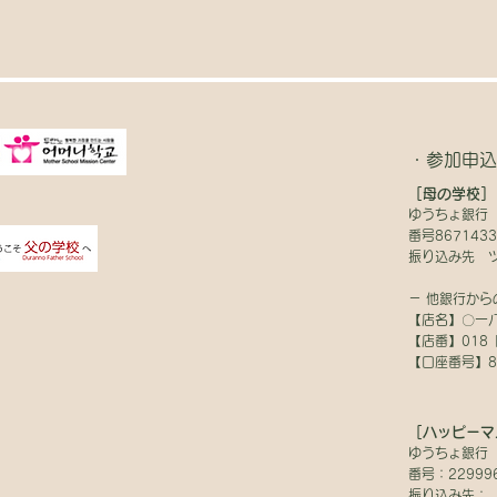
・参加申込
［母の学校］
ゆうちょ銀行 
番号8671433
振り込み先 
－ 他銀行から
【店名】〇一八
【店番】018
【口座番号】86
［ハッピーマ
ゆうちょ銀行 
番号：22999
振り込み先：