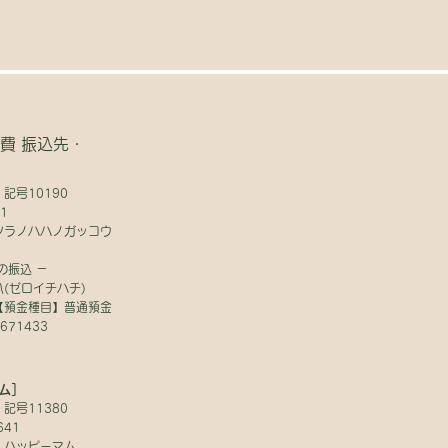
費 振込先・
記号10190
1
ツラノハハノガッコウ
の振込 －
(ゼロイチハチ)
【預金種目】普通預金
71433
ム］
記号11380
641
 ハッピーマム