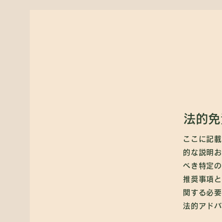
ホーム
母の
​母の学校
法的免
ここに記載
的な説明お
べき特定の
推奨事項と
関する必要
法的アドバ