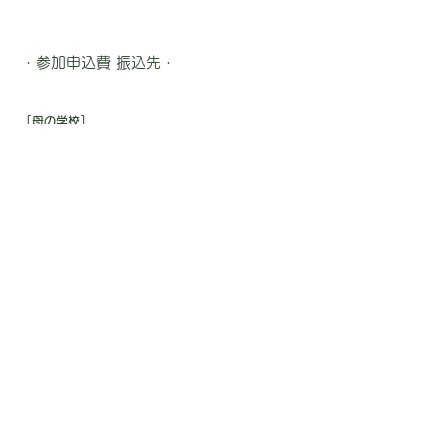
・参加申込費 振込先・
［母の学校］
ゆうちょ銀行 記号10190
番号86714331
振り込み先 ツラノハハノガッコウ
－ 他銀行からの振込 －
【店名】〇一八(ゼロイチハチ)
【店番】018【預金種目】普通預金
【口座番号】8671433
［ハッピーマム］
ゆうちょ銀行 記号11380
番号：22999641
振り込み先： ハッピーマム
－ 他銀行からの振込 －
【店名】一三八(イチサンハチ)
【店番】138【預金種目】普通預金
【口座番号】2299964