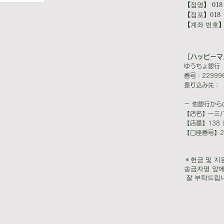
【점명】 018
【점포】018
【계좌 번호】8
［ハッピーマ
ゆうちょ銀行 
番号：22999
振り込み先：
－ 他銀行から
【店名】一三八
【店番】138
【口座番号】22
＊헌금 및 지
송금자명 앞에
​ 잘 부탁드립