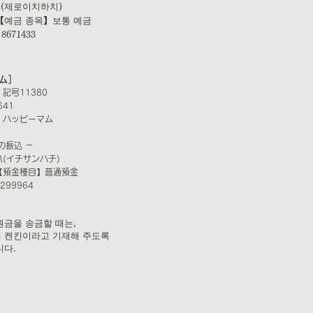
 (제로이치하치)
【예금 종목】보통 예금
671433
ム］
記号11380
641
 ハッピーマム
の振込 －
(イチサンハチ)
【預金種目】普通預金
99964
원금을 송금할 때는,
 켄킨이라고 기재해 주도록
니다.