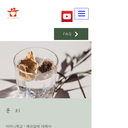
​어머니학교
FAQ
문 의
어머니학교・해피맘에 대해서