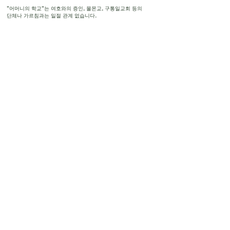
"어머니의 학교"는 여호와의 증인, 몰몬교, 구통일교회 등의
단체나 가르침과는 일절 관계 없습니다.
・참가자 신청비 계좌이체 ・
유초 은행 기호 10190 번호
86714331
송금처 츠라노하하노가코우
- 다른 은행에서 송금 -
【점명】 018 (제로이치하치)
【점포】018【예금 종목】보통 예금
【계좌 번호】8671433
［ハッピーマム］
ゆうちょ銀行 記号11380
番号：22999641