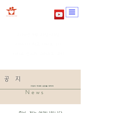
​어머니학교
2026년 9월 22일~23일
어머니의 학교 야치요 1기
야치요 온누리 그리스도 교회
공 지
가정의 치유와 성장을 위하여
News
주님, 저는 어머니입니다