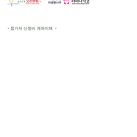
・참가자 신청비 계좌이체 ・
유초 은행 기호 10190 번호
86714331
송금처 츠라노하하노가코우
- 다른 은행에서 송금 -
【점명】 018 (제로이치하치)
【점포】018【예금 종목】보통 예금
【계좌 번호】8671433
［ハッピーマム］
ゆうちょ銀行 記号11380
番号：22999641
振り込み先： ハッピーマム
－ 他銀行からの振込 －
【店名】一三八(イチサンハチ)
【店番】138【預金種目】普通預金