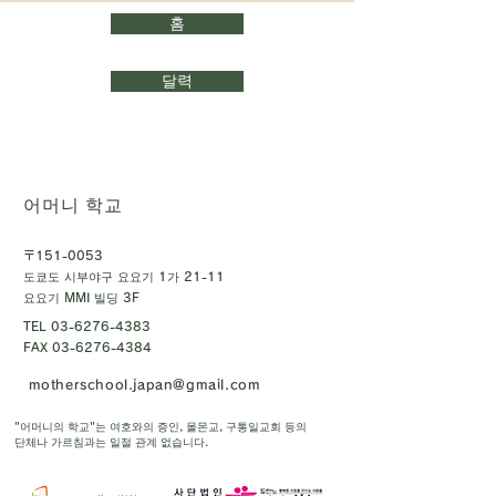
홈
달력
어머니 학교
〒151-0053
도쿄도 시부야구 요요기 1가 21-11
요요기 MMI 빌딩 3F
TEL
03-6276-4383
FAX
03-6276-4384
motherschool.japan@gmail.com
"어머니의 학교"는 여호와의 증인, 몰몬교, 구통일교회 등의
단체나 가르침과는 일절 관계 없습니다.