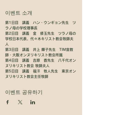
이벤트 소개
第1日目　講義　ハン・ウンギョン先生　ツ
ラノ母の学校理事長
第2日目　講義　金　修玉先生　ツラノ母の
学校日本代表、代々木キリスト教会牧師夫
人　
第3日目　講義　井上 輝子先生　TIM宣教
師・大阪オンヌリキリスト教会所属
第4日目　講義　吉原　香先生　八千代オン
ヌリキリスト教会 牧師夫人
第5日目　講義　福澤　牧人先生　東京オン
ヌリキリスト教会主任牧師
이벤트 공유하기