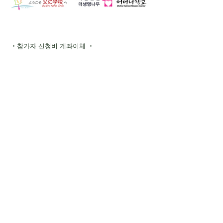
・참가자 신청비 계좌이체 ・
유초 은행 기호 10190 번호
86714331
송금처 츠라노하하노가코우
- 다른 은행에서 송금 -
【점명】 018 (제로이치하치)
【점포】018【예금 종목】보통 예금
【계좌 번호】8671433
［ハッピーマム］
ゆうちょ銀行 記号11380
番号：22999641
振り込み先： ハッピーマム
－ 他銀行からの振込 －
【店名】一三八(イチサンハチ)
【店番】138【預金種目】普通預金