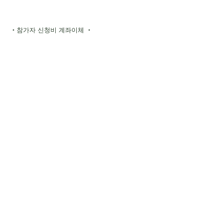
・참가자 신청비 계좌이체 ・
유초 은행 기호 10190 번호
86714331
송금처 츠라노하하노가코우
- 다른 은행에서 송금 -
【점명】 018 (제로이치하치)
【점포】018【예금 종목】보통 예금
【계좌 번호】8671433
［ハッピーマム］
ゆうちょ銀行 記号11380
番号：22999641
振り込み先： ハッピーマム
－ 他銀行からの振込 －
【店名】一三八(イチサンハチ)
【店番】138【預金種目】普通預金
【口座番号】2299964