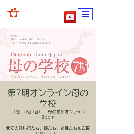
​어머니학교
第7期オンライン母の
学校
11월 15일 (금)
  |  
母の学校オンライン
Zoom
全ての尊い母たち、娘たち、女性たちをご招