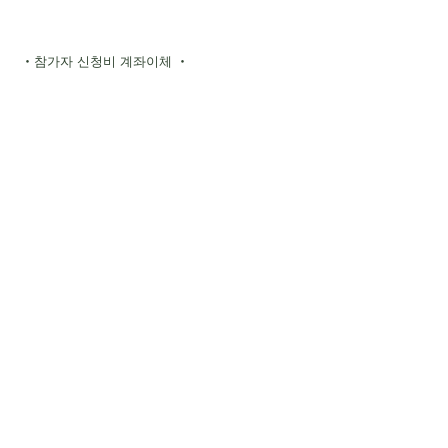
・참가자 신청비 계좌이체 ・
유초 은행 기호 10190 번호
86714331
송금처 츠라노하하노가코우
- 다른 은행에서 송금 -
【점명】 018 (제로이치하치)
【점포】018【예금 종목】보통 예금
【계좌 번호】8671433
［ハッピーマム］
ゆうちょ銀行 記号11380
番号：22999641
振り込み先： ハッピーマム
－ 他銀行からの振込 －
【店名】一三八(イチサンハチ)
【店番】138【預金種目】普通預金
【口座番号】2299964