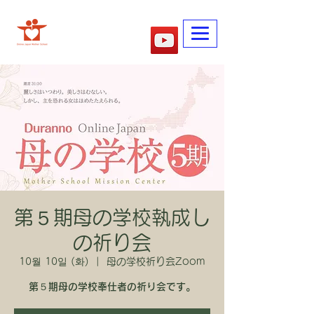
​어머니학교
第５期母の学校執成し
の祈り会
10월 10일 (화)
  |  
母の学校祈り会Zoom
第５期母の学校奉仕者の祈り会です。