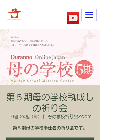
​어머니학교
第５期母の学校執成し
の祈り会
10월 24일 (화)
  |  
母の学校祈り会Zoom
第５期母の学校奉仕者の祈り会です。