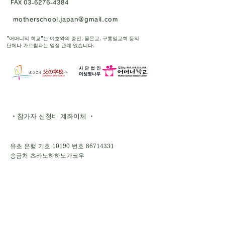
FAX
03-6276-4384
motherschool.japan@gmail.com
"어머니의 학교"는 여호와의 증인, 몰몬교, 구통일교회 등의
단체나 가르침과는 일절 관계 없습니다.
・참가자 신청비 계좌이체 ・
유초 은행 기호 10190 번호
86714331
송금처 츠라노하하노가코우
- 다른 은행에서 송금 -
【점명】 018 (제로이치하치)
【점포】018【예금 종목】보통 예금
【계좌 번호】8671433