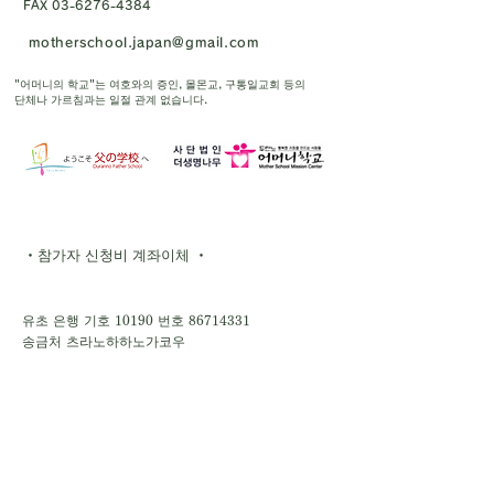
FAX
03-6276-4384
motherschool.japan@gmail.com
"어머니의 학교"는 여호와의 증인, 몰몬교, 구통일교회 등의
단체나 가르침과는 일절 관계 없습니다.
・참가자 신청비 계좌이체 ・
유초 은행 기호 10190 번호
86714331
송금처 츠라노하하노가코우
- 다른 은행에서 송금 -
【점명】 018 (제로이치하치)
【점포】018【예금 종목】보통 예금
【계좌 번호】8671433